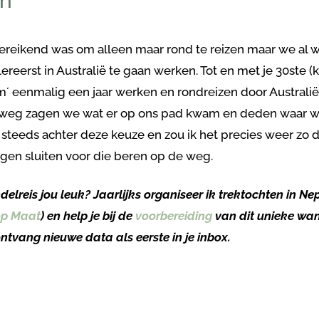
en
ereikend was om alleen maar rond te reizen maar we al w
lereerst in Australië te gaan werken. Tot en met je 30ste (
m´ eenmalig een jaar werken en rondreizen door Australi
weg zagen we wat er op ons pad kwam en deden waar we
 steeds achter deze keuze en zou ik het precies weer zo 
ogen sluiten voor die beren op de weg.
lreis jou leuk? Jaarlijks organiseer ik trektochten in Nep
op Maat
) en help je bij de
voorbereiding
van dit unieke wand
ntvang nieuwe data als eerste in je inbox.