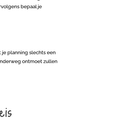
ervolgens bepaal je
 je planning slechts een
e onderweg ontmoet zullen
eis