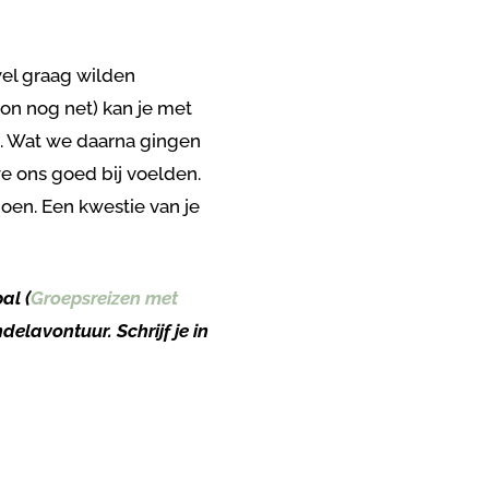
el graag wilden
kon nog net) kan je met
ë. Wat we daarna gingen
 ons goed bij voelden.
doen. Een kwestie van je
al (
Groepsreizen met
elavontuur. Schrijf je in