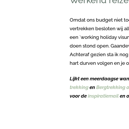
Werkend reiz
Omdat ons budget niet to
vertrekken besloten wij al
een ´working holiday visu
doen stond open. Gaande
Achteraf gezien sta ik nog
hart durven volgen en je 
Lijkt een meerdaagse wande
trekking
en
Bergtrekking 
voor de
inspiratiemail
en o