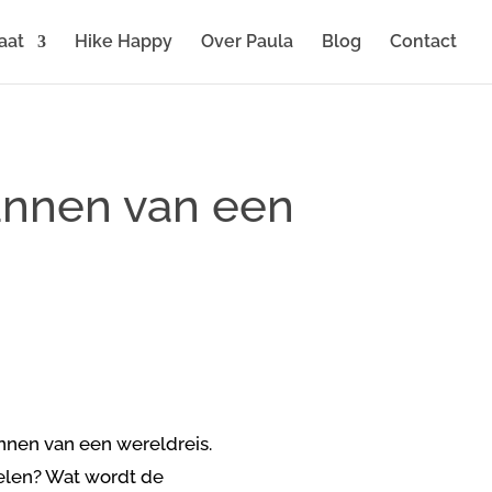
aat
Hike Happy
Over Paula
Blog
Contact
lannen van een
annen van een wereldreis.
elen? Wat wordt de