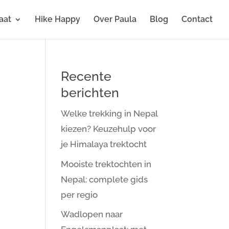
aat
Hike Happy
Over Paula
Blog
Contact
Recente
berichten
Welke trekking in Nepal
kiezen? Keuzehulp voor
je Himalaya trektocht
Mooiste trektochten in
Nepal: complete gids
per regio
Wadlopen naar