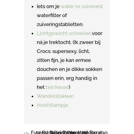
Iets om je
water te zuiveren
:
waterfilter of
zuiveringstabletten.
Lichtgewicht schoeisel
voor
ná je trektocht. (Ik zweer bij
Crocs: supersexy, licht,
zitten fijn, je kan ermee
douchen en je dikke sokken
passen erin, erg handig in
het
tea house
)
Wandelstokken
Hoofdlampje