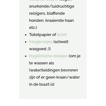
snurkende/luidruchtige
reizigers, blaffende
honden, kraaiende haan
etc.)
Toiletpapier of
bidet
Inlegkruisjes
(scheelt
wasgoed ;))
Hygiënische doekjes
(om je
te wassen als
(water)leidingen bevroren
zijn of er geen kraan/water
in de buurt is)