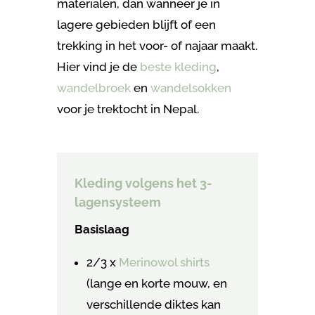
materialen, dan wanneer je in
lagere gebieden blijft of een
trekking in het voor- of najaar maakt.
Hier vind je de
beste kleding
,
wandelbroek
en
wandelsokken
voor je trektocht in Nepal.
Kleding volgens het 3-
lagensysteem
Basislaag
2/3 x
Merinowol shirts
(lange en korte mouw, en
verschillende diktes kan