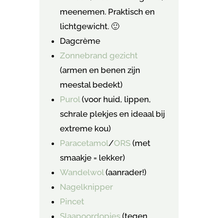
meenemen. Praktisch en
lichtgewicht. 🙂
Dagcrème
Zonnebrand gezicht
(armen en benen zijn
meestal bedekt)
Purol
(voor huid, lippen,
schrale plekjes en ideaal bij
extreme kou)
Paracetamol
/
ORS
(met
smaakje = lekker)
Wandelwol
(aanrader!)
Nagelknipper
Pincet
Slaapoordopjes
(tegen