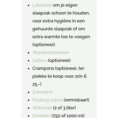
Lakenzak
om je eigen
slaapzak schoon te houden,
voor extra hygiëne in een
gehuurde slaapzak of om
extra warmte toe te voegen
(optioneel)
Wandelschoenen
Gaiters
(optioneel)
Crampons (optioneel, ter
plekke te koop voor zo’n €
25,-)
Zonnebril
Packing cubes
(onmisbaar!)
Waterzak
(2 of 3 liter)
Drinkfles
(750 of 1000 ml)