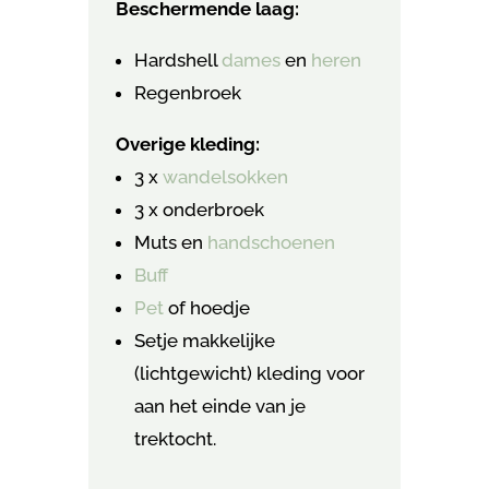
Beschermende laag:
Hardshell
dames
en
heren
Regenbroek
Overige kleding:
3 x
wandelsokken
3 x onderbroek
Muts en
handschoenen
Buff
Pet
of hoedje
Setje makkelijke
(lichtgewicht) kleding voor
aan het einde van je
trektocht.