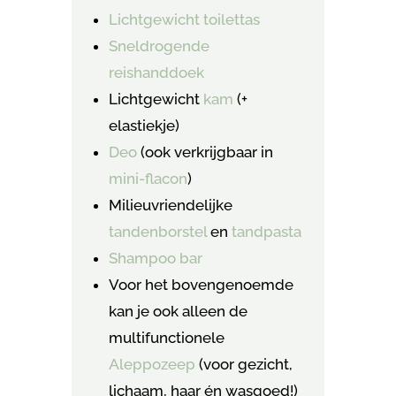
Lichtgewicht toilettas
Sneldrogende
reishanddoek
Lichtgewicht
kam
(+
elastiekje)
Deo
(ook verkrijgbaar in
mini-flacon
)
Milieuvriendelijke
tandenborstel
en
tandpasta
Shampoo bar
Voor het bovengenoemde
kan je ook alleen de
multifunctionele
Aleppozeep
(voor gezicht,
lichaam, haar én wasgoed!)