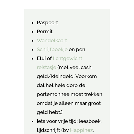
Paspoort
Permit
Wandelkaart
Schrijfboekje
en pen
Etui of
lichtgewicht
reistasje
(met veel cash
geld/kleingeld. Voorkom
dat het hele dorp de
portemonnee moet trekken
omdat je alleen maar groot
geld hebt.)
Iets voor vrije tijd: leesboek,
tijdschrijft (bv
Happinez
,