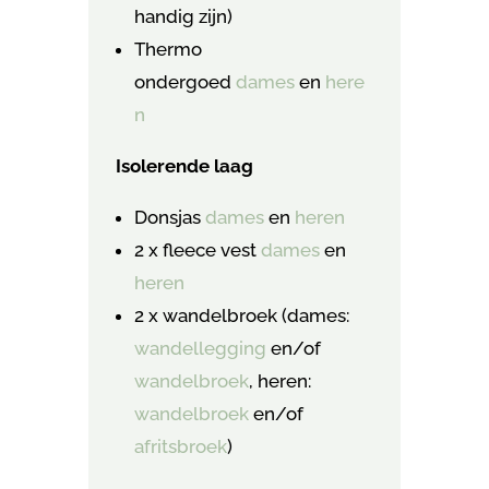
handig zijn)
Thermo
ondergoed
dames
en
here
n
Isolerende laag
Donsjas
dames
en
heren
2 x fleece vest
dames
en
heren
2 x wandelbroek (dames:
wandellegging
en/of
wandelbroek
, heren:
wandelbroek
en/of
afritsbroek
)