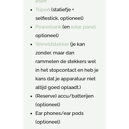
eSIM
Tripod
(statiefje +
selfiestick, optioneel)
Powerbank
(en
solar panel
optioneel)
Wereldstekker
(je kan
zonder, maar dan
rammelen de stekkers wel
in het stopcontact en heb je
kans dat je apparatuur niet
altijd goed oplaadt.)
(Reserve) accu/batterijen
(optioneel)
Ear phones/ear pods
(optioneel)