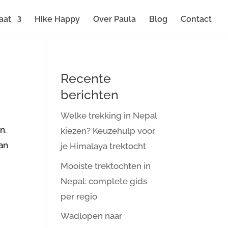
aat
Hike Happy
Over Paula
Blog
Contact
Recente
berichten
Welke trekking in Nepal
n.
kiezen? Keuzehulp voor
aan
je Himalaya trektocht
Mooiste trektochten in
Nepal: complete gids
per regio
Wadlopen naar