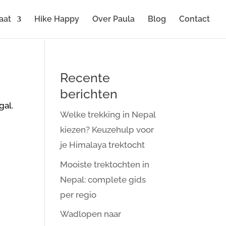
aat
Hike Happy
Over Paula
Blog
Contact
Recente
berichten
gal.
Welke trekking in Nepal
kiezen? Keuzehulp voor
je Himalaya trektocht
Mooiste trektochten in
Nepal: complete gids
per regio
Wadlopen naar