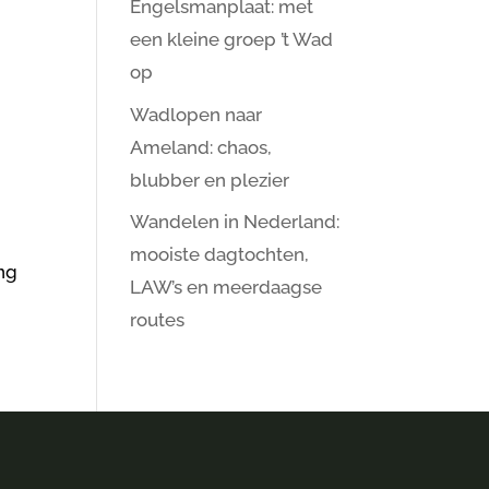
Engelsmanplaat: met
e
een kleine groep ’t Wad
op
Wadlopen naar
Ameland: chaos,
blubber en plezier
Wandelen in Nederland:
mooiste dagtochten,
ing
LAW’s en meerdaagse
routes