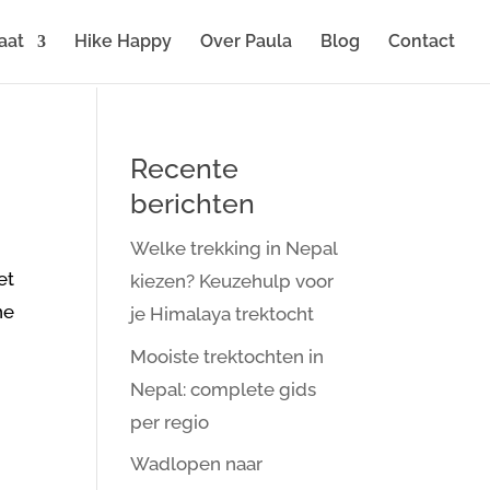
aat
Hike Happy
Over Paula
Blog
Contact
Recente
berichten
Welke trekking in Nepal
et
kiezen? Keuzehulp voor
ne
je Himalaya trektocht
Mooiste trektochten in
Nepal: complete gids
per regio
Wadlopen naar