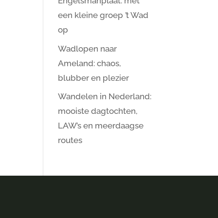
Engelsmanplaat: met
een kleine groep ’t Wad
op
Wadlopen naar
Ameland: chaos,
blubber en plezier
Wandelen in Nederland:
mooiste dagtochten,
LAW’s en meerdaagse
routes