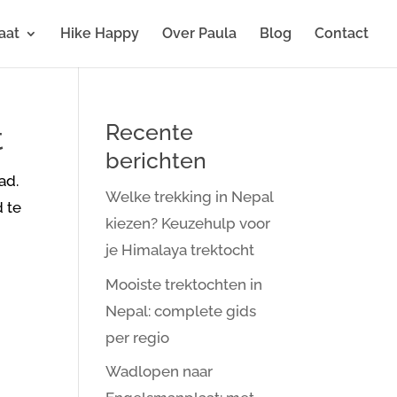
aat
Hike Happy
Over Paula
Blog
Contact
Recente
t
berichten
ad.
Welke trekking in Nepal
d te
kiezen? Keuzehulp voor
je Himalaya trektocht
Mooiste trektochten in
Nepal: complete gids
per regio
Wadlopen naar