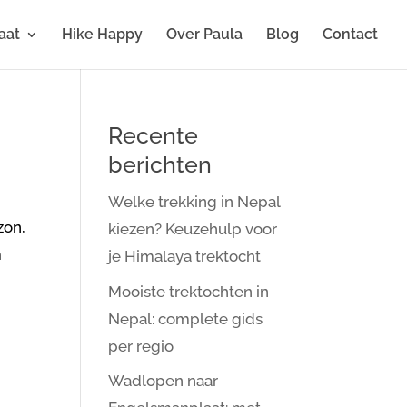
aat
Hike Happy
Over Paula
Blog
Contact
Recente
berichten
Welke trekking in Nepal
zon,
kiezen? Keuzehulp voor
m
je Himalaya trektocht
Mooiste trektochten in
Nepal: complete gids
per regio
Wadlopen naar