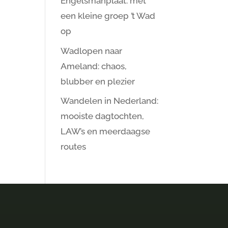
Engelsmanplaat: met
een kleine groep ’t Wad
op
Wadlopen naar
Ameland: chaos,
blubber en plezier
Wandelen in Nederland:
mooiste dagtochten,
LAW’s en meerdaagse
routes