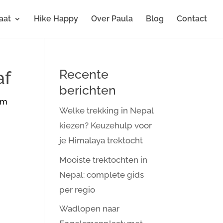
aat
Hike Happy
Over Paula
Blog
Contact
Recente
af
berichten
om
Welke trekking in Nepal
kiezen? Keuzehulp voor
je Himalaya trektocht
Mooiste trektochten in
Nepal: complete gids
per regio
Wadlopen naar