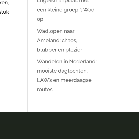
Engelsmanplaat: met
ken,
een kleine groep ’t Wad
stuk
op
Wadlopen naar
Ameland: chaos,
blubber en plezier
Wandelen in Nederland:
mooiste dagtochten,
LAW’s en meerdaagse
routes