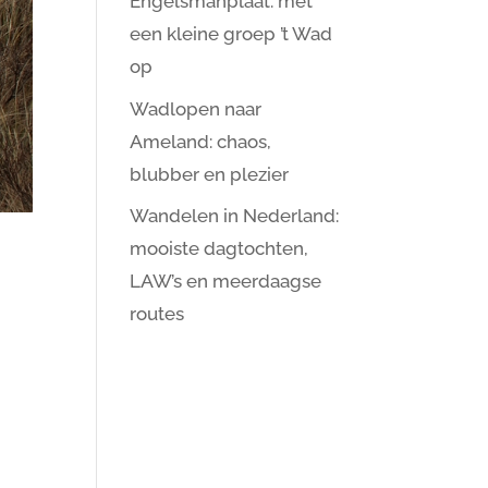
Engelsmanplaat: met
een kleine groep ’t Wad
op
Wadlopen naar
Ameland: chaos,
blubber en plezier
Wandelen in Nederland:
mooiste dagtochten,
LAW’s en meerdaagse
routes