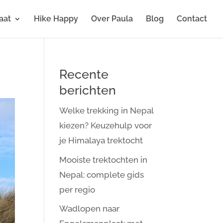
aat
Hike Happy
Over Paula
Blog
Contact
Recente
berichten
Welke trekking in Nepal
kiezen? Keuzehulp voor
je Himalaya trektocht
Mooiste trektochten in
Nepal: complete gids
per regio
Wadlopen naar