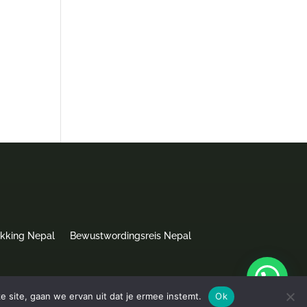
ekking Nepal
Bewustwordingsreis Nepal
e site, gaan we ervan uit dat je ermee instemt.
Ok
Website door
webbouwenaandekeukentafel.nl