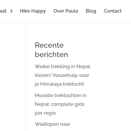
aat
Hike Happy
Over Paula
Blog
Contact
Recente
berichten
Welke trekking in Nepal
kiezen? Keuzehulp voor
je Himalaya trektocht
Mooiste trektochten in
Nepal: complete gids
per regio
Wadlopen naar