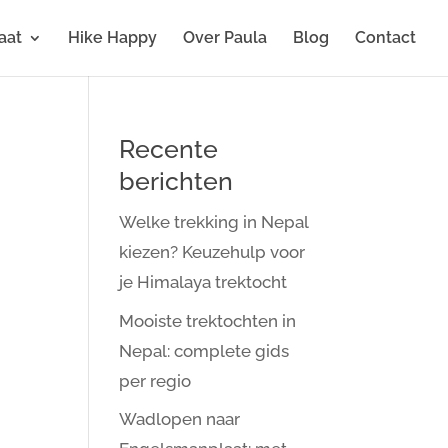
aat
Hike Happy
Over Paula
Blog
Contact
Recente
berichten
Welke trekking in Nepal
kiezen? Keuzehulp voor
je Himalaya trektocht
Mooiste trektochten in
Nepal: complete gids
per regio
Wadlopen naar