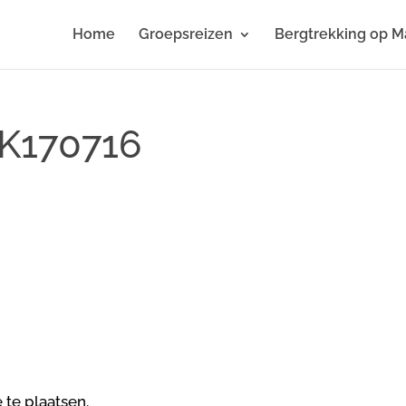
Home
Groepsreizen
Bergtrekking op M
K170716
 te plaatsen.