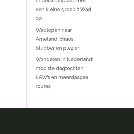
Engelsmanplaat: met
een kleine groep ’t Wad
op
Wadlopen naar
Ameland: chaos,
blubber en plezier
Wandelen in Nederland:
mooiste dagtochten,
LAW’s en meerdaagse
routes