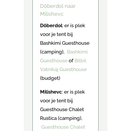
Döberdol naar
Milishevc
Döberdol
: er is plek
voor je tent bij
Bashkimi Guesthouse
(camping),
Bashkimi
Guesthouse
of
Bilbil
Vatnikaj Guesthouse
(budget)
Milishevc
: er is plek
voor je tent bij
Guesthouse Chalet
Rustica (camping),
Guesthouse Chalet