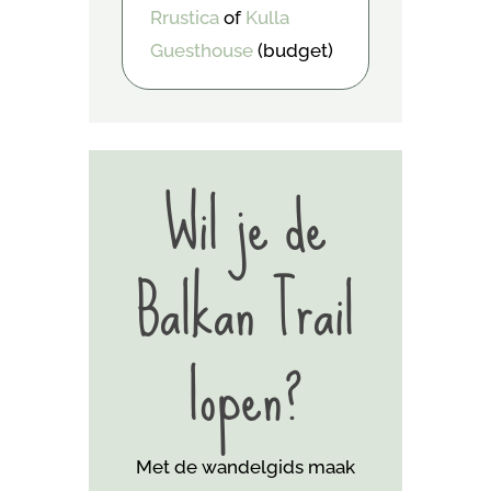
Rrustica
of
Kulla
Guesthouse
(budget)
Wil je de
Balkan Trail
lopen?
Met de wandelgids maak