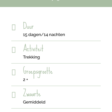
Duur

15 dagen/14 nachten
Activiteit

Trekking
Groepsgrootte

2 +
Zwaarte

Gemiddeld