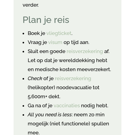
verder.
Plan je reis
Boek je
vliegticket
.
Vraag je
visum
op tijd aan.
Sluit een goede
reisverzekering
af.
Let op dat je werelddekking hebt
en medische kosten meeverzekert.
Check
of je
reisverzekering
(helikopter) noodevacuatie tot
5.600m+ dekt.
Ga na of je
vaccinaties
nodig hebt.
All you need is less
: neem zo min
mogelijk (niet functionele) spullen
mee.