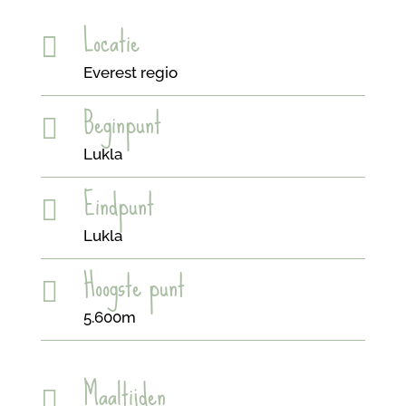
Locatie

Everest regio
Beginpunt

Lukla
Eindpunt

Lukla
Hoogste punt

5.600m
Maaltijden
