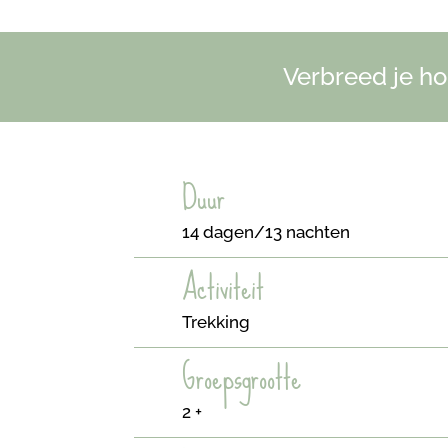
Verbreed je ho
Duur
14 dagen/13 nachten
Activiteit
Trekking
Groepsgrootte
2 +