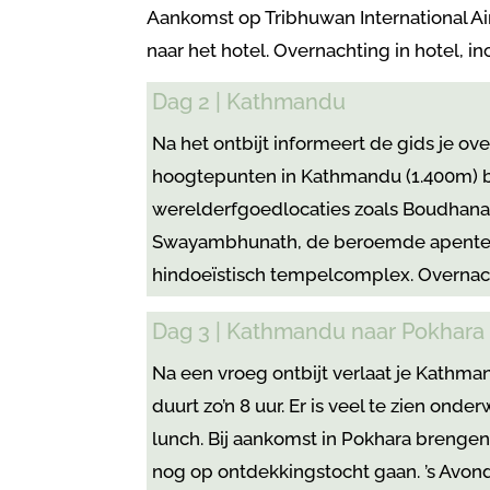
Aankomst op Tribhuwan International Airp
naar het hotel. Overnachting in hotel, inc
Dag 2 | Kathmandu
Na het ontbijt informeert de gids je ov
hoogtepunten in Kathmandu (1.400m)
werelderfgoedlocaties zoals Boudhanath
Swayambhunath, de beroemde apentemp
hindoeïstisch tempelcomplex. Overnachti
Dag 3 | Kathmandu naar Pokhara
Na een vroeg ontbijt verlaat je Kathma
duurt zo’n 8 uur. Er is veel te zien ond
lunch. Bij aankomst in Pokhara brengen w
nog op ontdekkingstocht gaan. ’s Avond