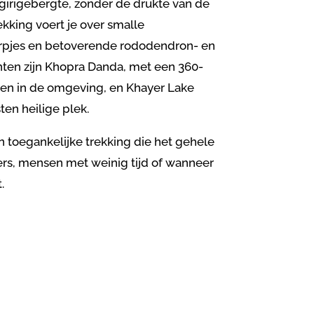
girigebergte, zonder de drukte van de
rekking voert je over smalle
rpjes en betoverende rododendron- en
en zijn Khopra Danda, met een 360-
en in de omgeving, en Khayer Lake
en heilige plek.
en toegankelijke trekking die het gehele
ners, mensen met weinig tijd of wanneer
t.