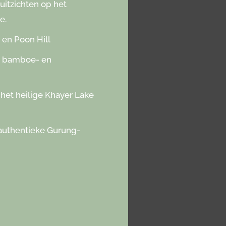
tzichten op het
e.
 en Poon Hill
, bamboe- en
 het heilige Khayer Lake
 authentieke Gurung-