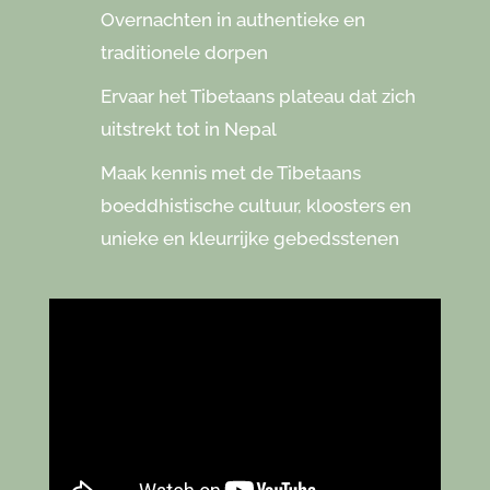
Overnachten in authentieke en
traditionele dorpen
Ervaar het Tibetaans plateau dat zich
uitstrekt tot in Nepal
Maak kennis met de Tibetaans
boeddhistische cultuur, kloosters en
unieke en kleurrijke gebedsstenen