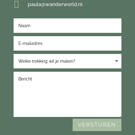

paula@wanderworld.nl
VERSTUREN