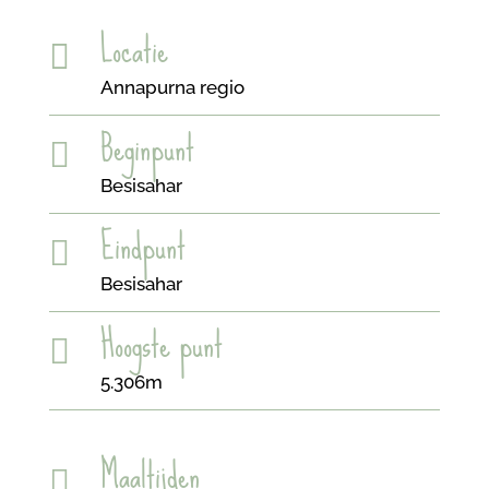
Locatie

Annapurna regio
Beginpunt

Besisahar
Eindpunt

Besisahar
Hoogste punt

5.306m
Maaltijden
