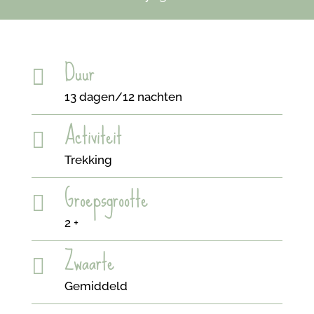
Duur

13 dagen/12 nachten
Activiteit

Trekking
Groepsgrootte

2 +
Zwaarte

Gemiddeld