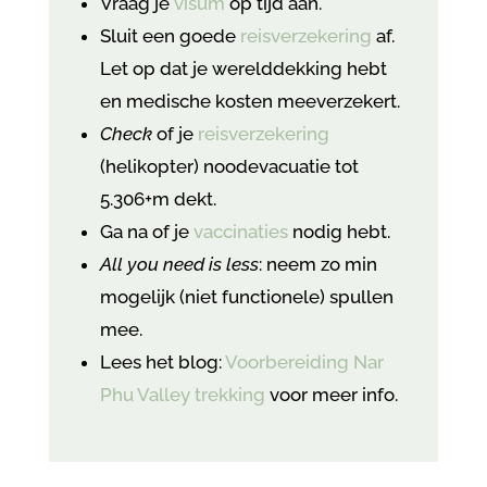
Vraag je
visum
op tijd aan.
Sluit een goede
reisverzekering
af.
Let op dat je werelddekking hebt
en medische kosten meeverzekert.
Check
of je
reisverzekering
(helikopter) noodevacuatie tot
5.306+m dekt.
Ga na of je
vaccinaties
nodig hebt.
All you need is less
: neem zo min
mogelijk (niet functionele) spullen
mee.
Lees het blog:
Voorbereiding Nar
Phu Valley trekking
voor meer info.