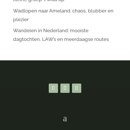
Wadlopen naar Ameland: chaos, blubber en
plezier
Wandelen in Nederland: mooiste
dagtochten, LAW’s en meerdaagse routes