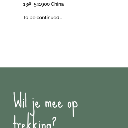
13#, 541900 China
To be continued…
Wil je mee op
trekking?