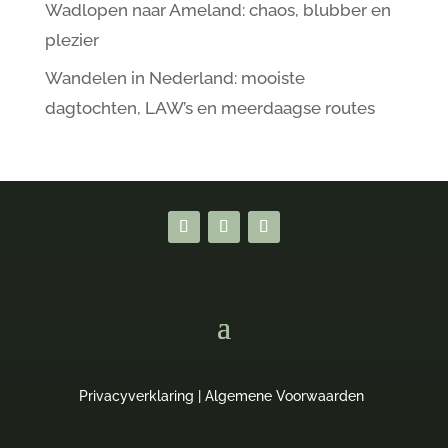
Wadlopen naar Ameland: chaos, blubber en
plezier
Wandelen in Nederland: mooiste
dagtochten, LAW’s en meerdaagse routes
Privacyverklaring
|
Algemene Voorwaarden