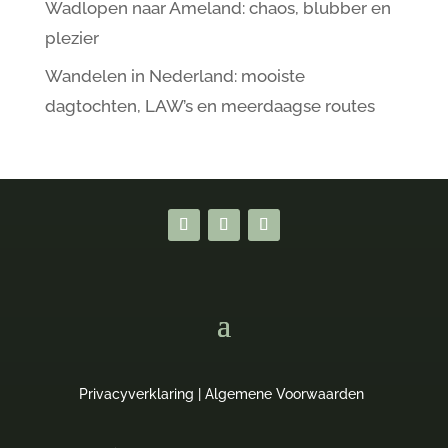
Wadlopen naar Ameland: chaos, blubber en
plezier
Wandelen in Nederland: mooiste
dagtochten, LAW’s en meerdaagse routes
Privacyverklaring
|
Algemene Voorwaarden