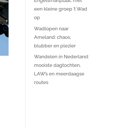
Engelsmanplaat: met
een kleine groep ’t Wad
op
Wadlopen naar
Ameland: chaos,
blubber en plezier
Wandelen in Nederland:
mooiste dagtochten,
LAW’s en meerdaagse
routes