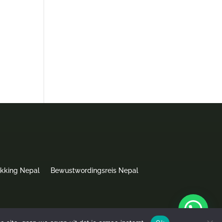
ekking Nepal
Bewustwordingsreis Nepal
Website door
webbouwenaandekeukentafel.nl