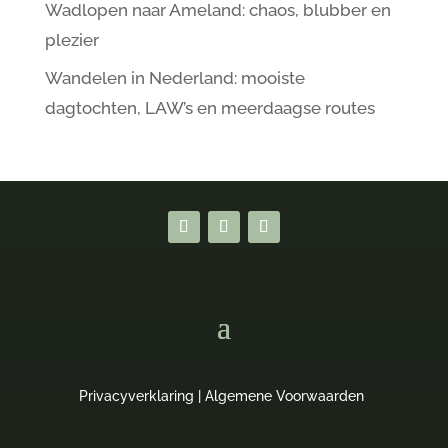
Wadlopen naar Ameland: chaos, blubber en
plezier
Wandelen in Nederland: mooiste
dagtochten, LAW’s en meerdaagse routes
Privacyverklaring
|
Algemene Voorwaarden