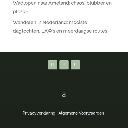
Wadlopen naar Ameland: chaos, blubber en
plezier
Wandelen in Nederland: mooiste
dagtochten, LAW’s en meerdaagse routes
Privacyverklaring
|
Algemene Voorwaarden