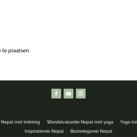
 te plaatsen.
 Nepal met trekking
Wandelvakantie Nepal met yoga
Yoga tr
Inspiratiereis Nepal
Bezinningsreis Nepal