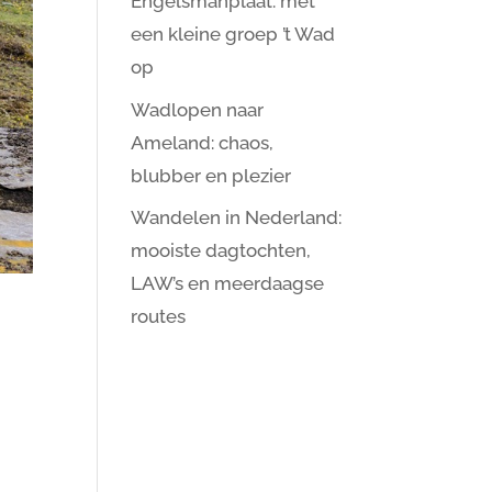
Engelsmanplaat: met
een kleine groep ’t Wad
op
Wadlopen naar
Ameland: chaos,
blubber en plezier
Wandelen in Nederland:
mooiste dagtochten,
LAW’s en meerdaagse
routes