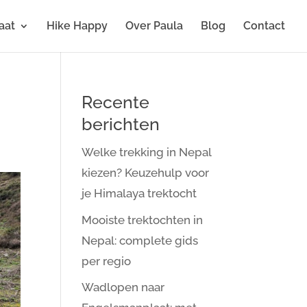
aat
Hike Happy
Over Paula
Blog
Contact
Recente
berichten
Welke trekking in Nepal
kiezen? Keuzehulp voor
je Himalaya trektocht
Mooiste trektochten in
Nepal: complete gids
per regio
Wadlopen naar