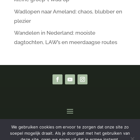
Wadlopen naar Ameland: chaos, blubber en
plezier
Wandelen in Nederland: mooiste
dagtochten, LAW’s en meerdaagse routes
We gebruiken cookies om ervoor te zorgen dat onze site zo
Privacyverklaring
|
Algemene Voorwaarden
soepel mogelijk draait. Als je doorgaat met het gebruiken van
deze site, gaan we ervan uit dat je ermee instemt.