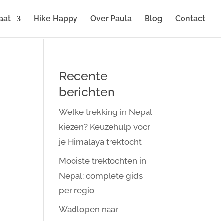
aat
Hike Happy
Over Paula
Blog
Contact
Recente
berichten
Welke trekking in Nepal
kiezen? Keuzehulp voor
je Himalaya trektocht
Mooiste trektochten in
Nepal: complete gids
per regio
Wadlopen naar