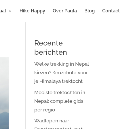
aat
Hike Happy
Over Paula
Blog
Contact
Recente
berichten
Welke trekking in Nepal
kiezen? Keuzehulp voor
je Himalaya trektocht
Mooiste trektochten in
Nepal: complete gids
per regio
Wadlopen naar