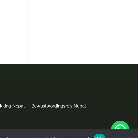
ekking Nepal
Bewustwordingsreis Nepal
Website door
webbouwenaandekeukentafel.nl