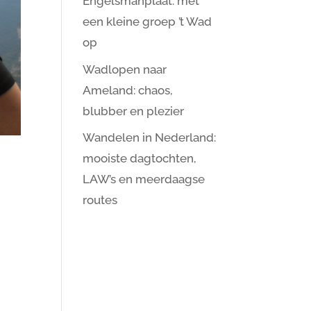
Engelsmanplaat: met
een kleine groep ’t Wad
op
Wadlopen naar
Ameland: chaos,
blubber en plezier
Wandelen in Nederland:
mooiste dagtochten,
LAW’s en meerdaagse
routes