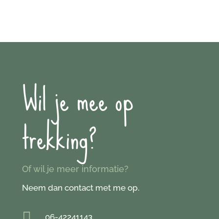
Wil je mee op
trekking?
Of wil je meer informatie?
Neem dan contact met me op.

06-42241143