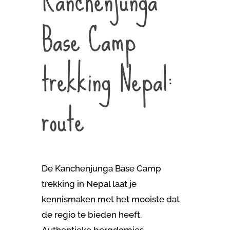
Base Camp
trekking Nepal:
route
De Kanchenjunga Base Camp
trekking in Nepal laat je
kennismaken met het mooiste dat
de regio te bieden heeft.
Authentieke bergdorpjes,