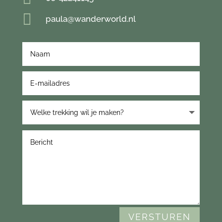

paula@wanderworld.nl
VERSTUREN