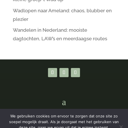
Wadlopen naar Ameland: chaos, blubber en
plezier
Wandelen in Nederland: mooiste
dagtochten, LAW’s en meerdaagse routes
We gebruiken cookies om ervoor te zorgen dat onze site zo
Privacyverklaring
|
Algemene Voorwaarden
soepel mogelijk draait. Als je doorgaat met het gebruiken van
deze site, gaan we ervan uit dat je ermee instemt.