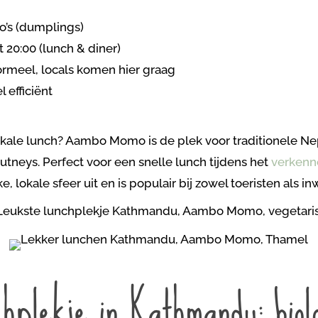
’s (dumplings)
t 20:00 (lunch & diner)
ormeel, locals komen hier graag
l efficiënt
lokale lunch? Aambo Momo is de plek voor traditionele N
utneys. Perfect voor een snelle lunch tijdens het
verkenn
ke, lokale sfeer uit en is populair bij zowel toeristen als
hplekje in Kathmandu: biol