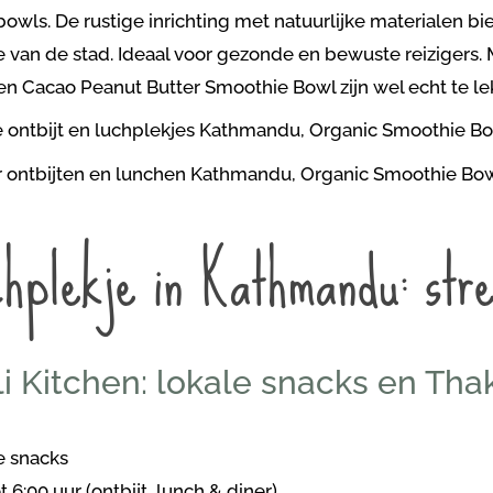
wls. De rustige inrichting met natuurlijke materialen bi
 van de stad. Ideaal voor gezonde en bewuste reizigers. Mi
en Cacao Peanut Butter Smoothie Bowl zijn wel echt te le
hplekje in Kathmandu: stre
 Kitchen: lokale snacks en Thak
e snacks
 6:00 uur (ontbijt, lunch & diner)