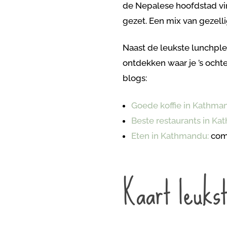
de Nepalese hoofdstad vind
gezet. Een mix van gezelli
Naast de leukste lunchple
ontdekken waar je ’s ochte
blogs:
Goede koffie in Kathma
Beste restaurants in Ka
Eten in Kathmandu
:
com
Kaart leuks