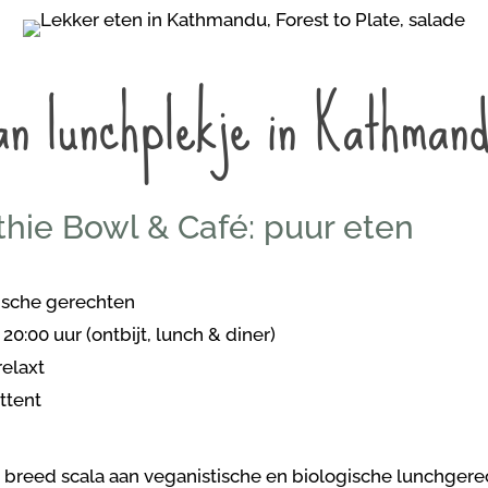
an lunchplekje in Kathman
hie Bowl & Café: puur eten
gsche gerechten
20:00 uur (ontbijt, lunch & diner)
relaxt
attent
 breed scala aan veganistische en biologische lunchgerec