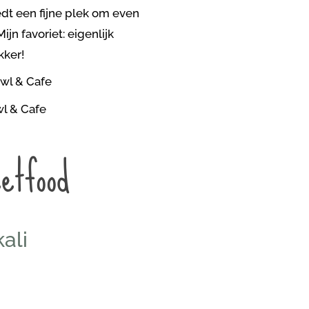
edt een fijne plek om even
jn favoriet: eigenlijk
kker!
etfood
ali