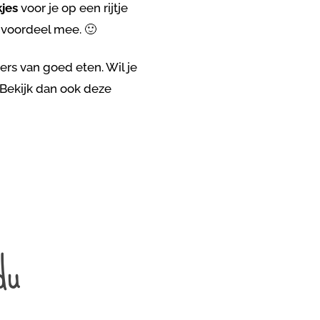
jes
voor je op een rijtje
e voordeel mee. 🙂
rs van goed eten. Wil je
 Bekijk dan ook deze
du