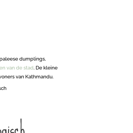
epaleese dumplings,
en van de stad
. De kleine
 inwoners van Kathmandu.
ogisch