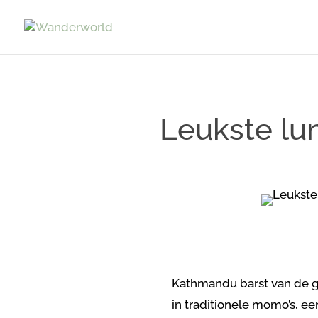
Leukste lu
Kathmandu barst van de ge
in traditionele momo’s, ee