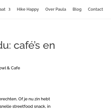
aat
Hike Happy
Over Paula
Blog
Contact
: café’s en
rechten, Of je nu zin hebt
nelle streetfood snack, in