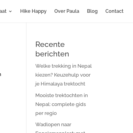
aat
Hike Happy
Over Paula
Blog
Contact
Recente
berichten
Welke trekking in Nepal
n
kiezen? Keuzehulp voor
je Himalaya trektocht
Mooiste trektochten in
Nepal: complete gids
per regio
Wadlopen naar