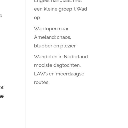
Engelsmanplaat: met
een kleine groep ’t Wad
De
op
Wadlopen naar
Ameland: chaos,
blubber en plezier
Wandelen in Nederland:
mooiste dagtochten,
LAW’s en meerdaagse
routes
et
ne