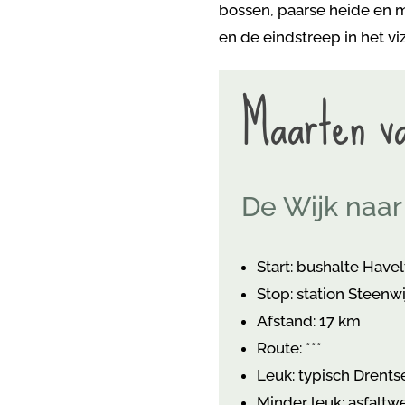
bossen, paarse heide en m
en de eindstreep in het vi
Maarten v
De Wijk naar
Start: bushalte Havel
Stop: station Steenwi
Afstand: 17 km
Route: ***
Leuk: typisch Drents
Minder leuk: asfaltw