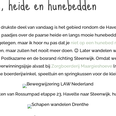
g, heide en hunebedden
 drukste deel van vandaag is het gebied rondom de Have
 paadjes over de paarse heide en langs mooie hunebedden
elegen, maar ik hoor nu pas dat je
niet op een hunebed
, maar zullen het nooit meer doen. 😉 Later wandelen we
 Postkazarne en de bosrand richting Steenwijk. Omdat w
rwinningsijsje alvast bij
Zorgboerderij Maargieshoeve
(
e boerderijwinkel, speeltuin en springkussen voor de kle