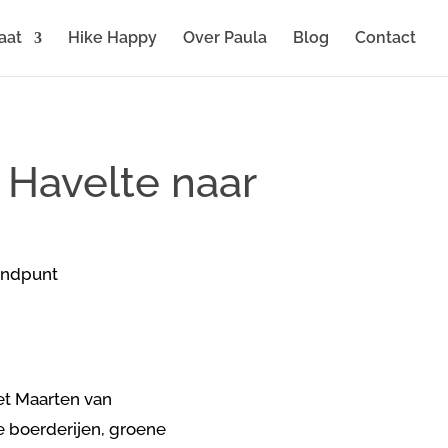
aat
Hike Happy
Over Paula
Blog
Contact
 Havelte naar
et Maarten van
e boerderijen, groene