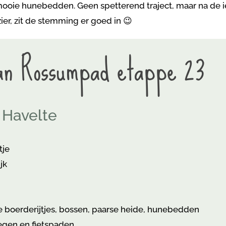
ooie hunebedden. Geen spetterend traject, maar na de i
zier, zit de stemming er goed in 😉
an Rossumpad etappe 23
 Havelte
tje
jk
e boerderijtjes, bossen, paarse heide, hunebedden
egen en fietspaden