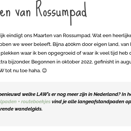
ten van Rossumpad
ijk eindigt ons Maarten van Rossumpad. Wat een heerlijk
bben we weer beleeft. Bijna 400km door eigen land, van 
plekken waar ik ben opgegroeid of waar ik veel tijd heb 
tra bijzonder. Begonnen in oktober 2022, gefinisht in augu
 tot nu toe haha. 😉
benieuwd welke LAW’s er nog meer zijn in Nederland? In h
paden + routeboekjes
vind je alle langeafstandpaden op e
orende wandelgids.