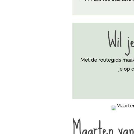
Wil j
Met de routegids maak 
je
op d
Maarten van