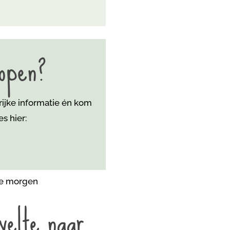
lopen?
rijke informatie én kom
s hier:
velte naar