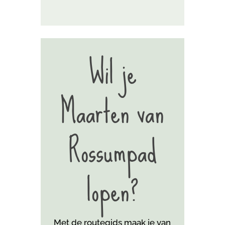
Wil je
Maarten van
Rossumpad
lopen?
Met de routegids maak je van