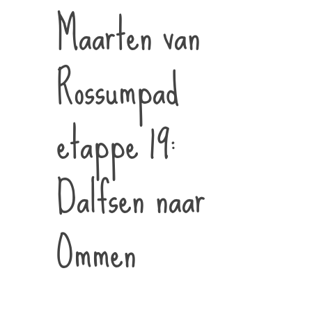
Maarten van
Rossumpad
etappe 19:
Dalfsen naar
Ommen