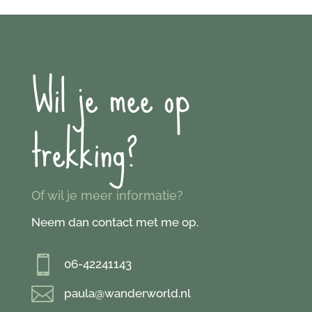
Wil je mee op
trekking?
Of wil je meer informatie?
Neem dan contact met me op.

06-42241143

paula@wanderworld.nl