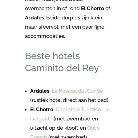
overnachten in of rond
El Chorro
of
Ardales
. Beide dorpjes zijn klein
maar sfeervol, met een paar fijne
accommodaties.
Beste hotels
Caminito del Rey
Ardales:
La Posada del Conde
(rustiek hotel direct aan het pad)
El Chorro:
Complejo Turístico La
Garganta
(met zwembad en
uitzicht op de kloof) en
Olive
Branch
(met zwembad)