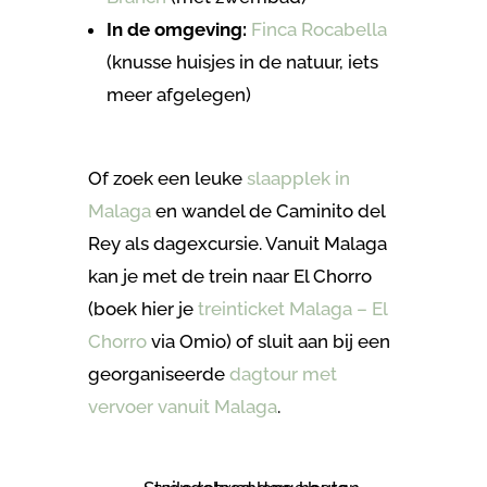
In de omgeving:
Finca Rocabella
(knusse huisjes in de natuur, iets
meer afgelegen)
Of zoek een leuke
slaapplek in
Malaga
en wandel de Caminito del
Rey als dagexcursie. Vanuit Malaga
kan je met de trein naar El Chorro
(boek hier je
treinticket Malaga – El
Chorro
via Omio) of sluit aan bij een
georganiseerde
dagtour met
vervoer vanuit Malaga
.