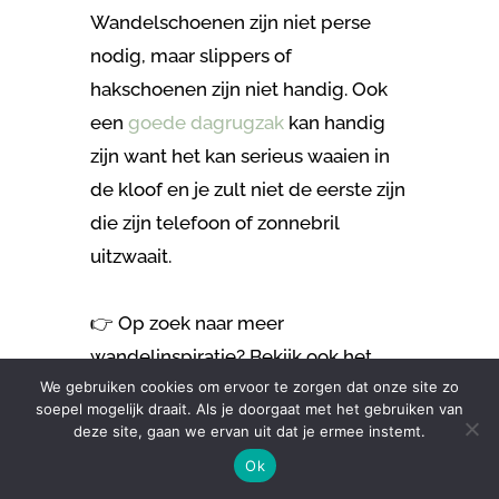
Wandelschoenen zijn niet perse
nodig, maar slippers of
hakschoenen zijn niet handig. Ook
een
goede dagrugzak
kan handig
zijn want het kan serieus waaien in
de kloof en je zult niet de eerste zijn
die zijn telefoon of zonnebril
uitzwaait.
👉 Op zoek naar meer
wandelinspiratie? Bekijk ook het
We gebruiken cookies om ervoor te zorgen dat onze site zo
overzicht van de
soepel mogelijk draait. Als je doorgaat met het gebruiken van
mooiste
meerdaagse wandelroutes
deze site, gaan we ervan uit dat je ermee instemt.
in Europa
.
Ok