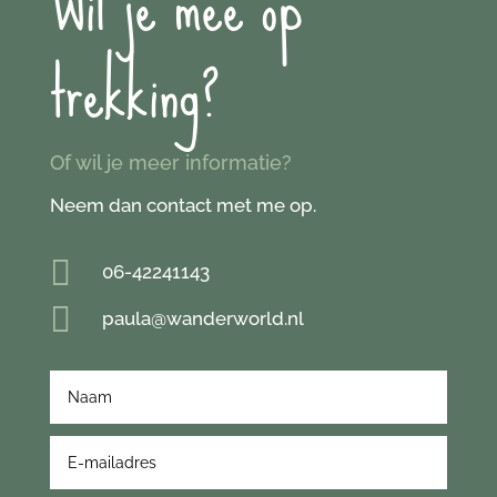
Wil je mee op
trekking?
Of wil je meer informatie?
Neem dan contact met me op.

06-42241143

paula@wanderworld.nl