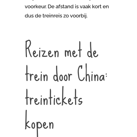
voorkeur. De afstand is vaak kort en
dus de treinreis zo voorbij.
Reizen met de
trein door China:
treintickets
kopen