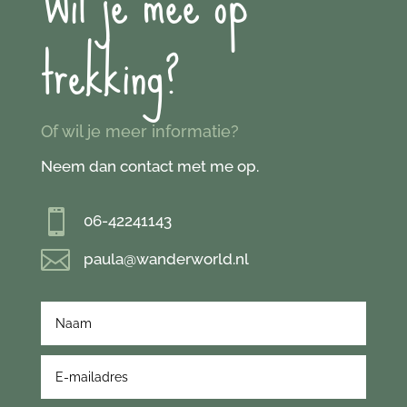
Wil je mee op
trekking?
Of wil je meer informatie?
Neem dan contact met me op.

06-42241143

paula@wanderworld.nl