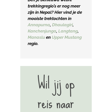
trekkingregio’s er nog meer
zijn in Nepal? Hier vind je de
mooiste trektochten in
Annapurna
,
Dhaulagiri
,
Kanchenjunga
,
Langtang
,
Manaslu
en
Upper Mustang
regio.
Wil jij op
reis naar