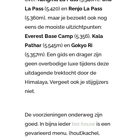
La Pass
(5.420) en
Renjo La Pass
(5.360m), maar je bezoekt ook nog
eens de mooiste uitzichtpunten:
Everest Base Camp
(5.356),
Kala
Pathar
(5.545m) en
Gokyo Ri
(5.357m). Een gids en drager zijn
geen overbodige luxe tijdens deze
uitdagende trektocht door de
Himalaya, Vergeet ook je stijgijzers
niet.
De voorzieningen onderweg zijn
goed. In bijna ieder
tea house
is een
gevarieerd menu, (hout)kachel,