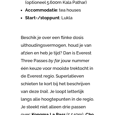
(optioneel 5.600m Kala Pathar)
Accommodatie
: tea houses
Start-/stoppunt
:
Lukla
Beschik je over een flinke dosis
uithoudingsvermogen, houd je van
afzien en heb je tijd? Dan is Everest
Three Passes
by far
jouw nummer
één keuze voor mooiste trektocht in
de Everest regio. Superlatieven
schieten te kort bij het beschrijven
van deze
trail
. Je loopt letterlijk
langs alle hoogtepunten in de regio.
Je steekt niet alleen drie passen
over:
Kongma La Pass
(5.540m),
Cho