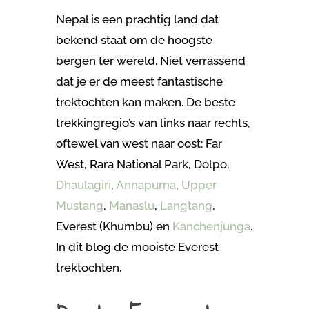
Nepal is een prachtig land dat
bekend staat om de hoogste
bergen ter wereld. Niet verrassend
dat je er de meest fantastische
trektochten kan maken. De beste
trekkingregio’s van links naar rechts,
oftewel van west naar oost: Far
West,
Rara National Park,
Dolpo,
Dhaulagiri
,
Annapurna
,
Upper
Mustang
,
Manaslu
,
Langtang
,
Everest (Khumbu) en
Kanchenjunga
.
In dit blog de mooiste Everest
trektochten.