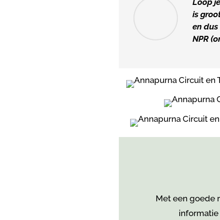
Loop j
is gro
en dus
NPR (o
Met een goede re
informatie