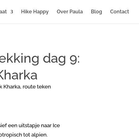
aat
Hike Happy
Over Paula
Blog
Contact
rekking dag 9:
Kharka
ief een uitstapje naar Ice
tropisch tot alpien.