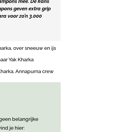
crampons mee. De kans
pons geven extra grip
ra voor zo’n 3.000
 geen belangrijke
nd je hier: