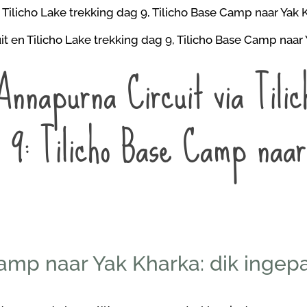
Annapurna Circuit via Tili
g 9: Tilicho Base Camp naa
amp naar Yak Kharka: dik ingep