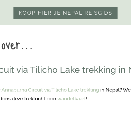
KOOP HIER JE NEPAL REISGIDS
 over…
uit via Tilicho Lake trekking in
e
Annapurna Circuit via Tilicho Lake trekking
in Nepal? Wel
jdens deze trektocht: een
wandelkaart
!