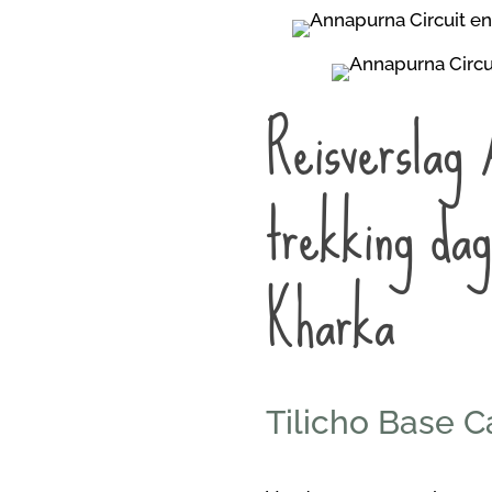
Reisverslag 
trekking da
Kharka
Tilicho Base C