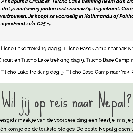
e Annapurna Circuit en Tilicho Lake trekking neem dan 
ot dat je onderweg paden met sneeuw/ijs tegenkomt. Cram
 vertrouwen. Je koopt ze voordelig in Kathmandu of Pokha
mgerekend zo’n €25,-).
Wil jij op reis naar Nepal?
isgids maak je van de voorbereiding een feestje, mis je
 én kom je
op de leukste plekjes. De beste Nepal gidsen vi