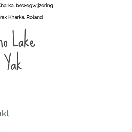
cho Lake
r Yak
akt