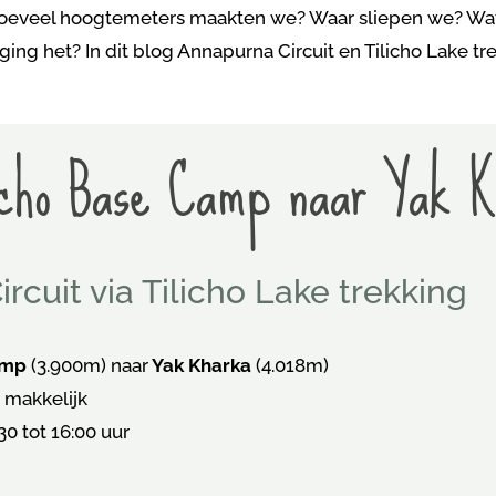
oeveel hoogtemeters maakten we? Waar sliepen we? Wat 
ing het? In dit blog Annapurna Circuit en Tilicho Lake tre
icho Base Camp naar Yak 
rcuit via Tilicho Lake trekking
amp
(3.900m) naar
Yak Kharka
(4.018m)
 makkelijk
:30 tot 16:00 uur