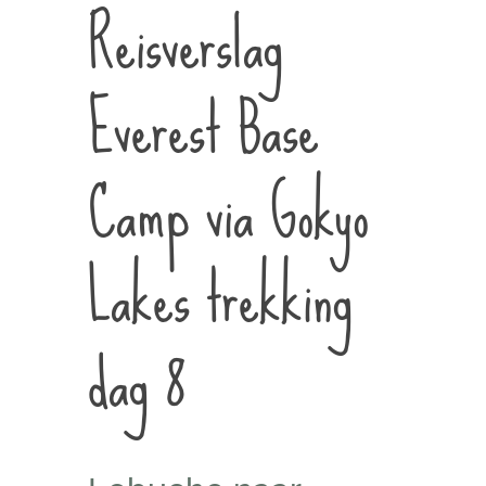
Reisverslag
Everest Base
Camp via Gokyo
Lakes trekking
dag 8