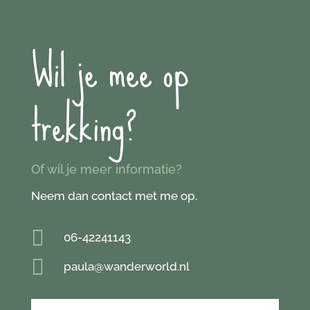
Wil je mee op
trekking?
Of wil je meer informatie?
Neem dan contact met me op.

06-42241143

paula@wanderworld.nl