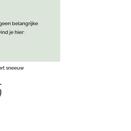
 geen belangrijke
nd je hier:
5