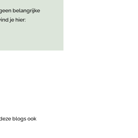
 geen belangrijke
nd je hier:
 deze blogs ook