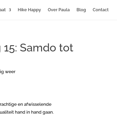
aat
Hike Happy
Over Paula
Blog
Contact
 15: Samdo tot
rachtige en afwisselende
ualiteit hand in hand gaan.