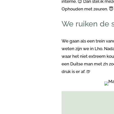
interne. 😉 Dan stel ik me
Ophouden met zeuren. 😇
We ruiken de s
We gaan als een trein vand
weten zijn we in Lho. Nada
waar het niet extreem koud
een Duitse man met z’n zoo
druk is er af. 🍺