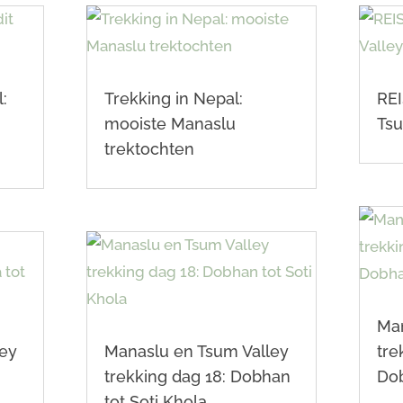
:
Trekking in Nepal:
REI
mooiste Manaslu
Tsu
trektochten
Man
ley
Manaslu en Tsum Valley
tre
trekking dag 18: Dobhan
Do
tot Soti Khola