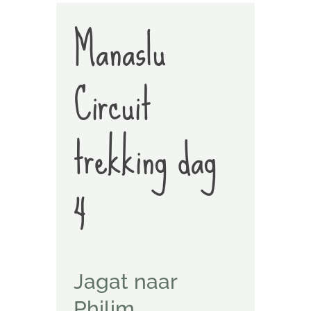
Manaslu
Circuit
trekking dag
4
Jagat naar
Philim