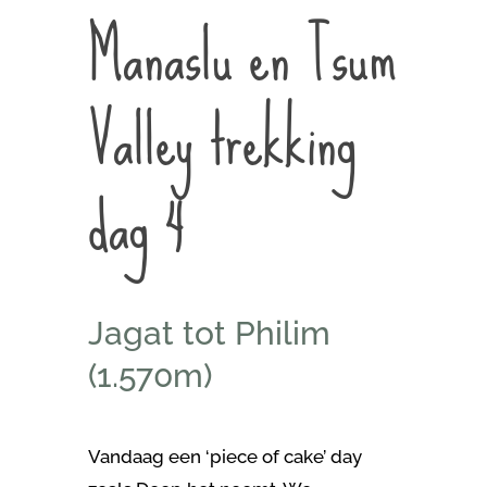
Manaslu en Tsum
Valley trekking
dag 4
Jagat tot Philim
(1.570m)
Vandaag een ‘piece of cake’ day