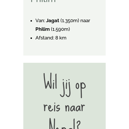
Van:
Jagat
(1.350m) naar
Philim
(1.590m)
Afstand: 8 km
Wil jij op
reis naar
Nepal?