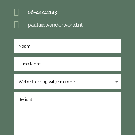

06-42241143

paula@wanderworld.nl