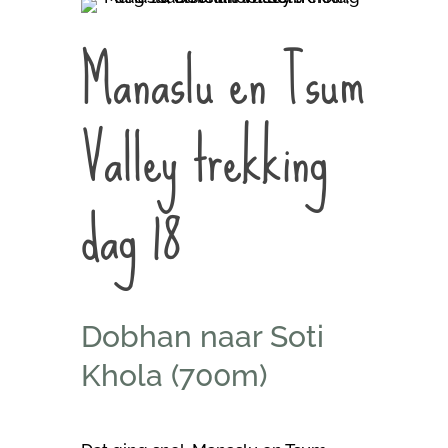
Manaslu en Tsum
Valley trekking
dag 18
Dobhan naar Soti
Khola (700m)