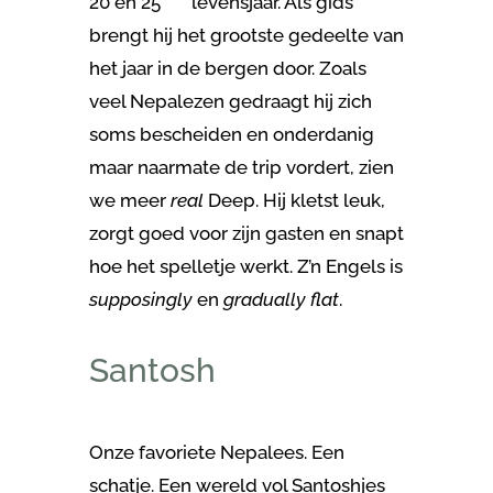
20 en 25
levensjaar. Als gids
brengt hij het grootste gedeelte van
het jaar in de bergen door. Zoals
veel Nepalezen gedraagt hij zich
soms bescheiden en onderdanig
maar naarmate de trip vordert, zien
we meer
real
Deep. Hij kletst leuk,
zorgt goed voor zijn gasten en snapt
hoe het spelletje werkt. Z’n Engels is
supposingly
en
gradually flat
.
Santosh
Onze favoriete Nepalees. Een
schatje. Een wereld vol Santoshjes