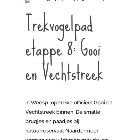
Trekvogelpad
etappe 8: Gooi
en Vechtstreek
In Weesp lopen we officieel Gooi en
Vechtstreek binnen. De smalle
brugjes en paadjes bij
natuurreservaat Naardermeer
vormen een uitdaging met de kar